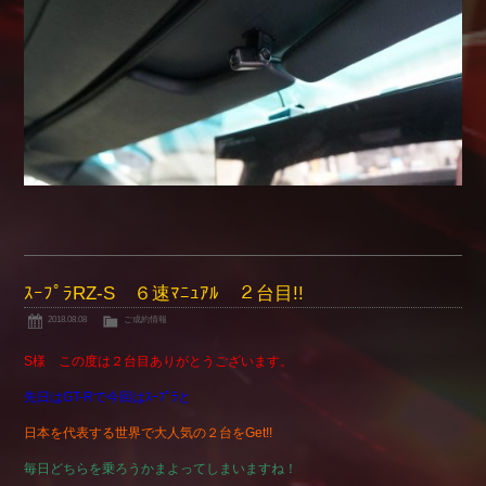
ｽｰﾌﾟﾗRZ-S ６速ﾏﾆｭｱﾙ ２台目!!
2018.08.08
ご成約情報
S様 この度は２台目ありがとうございます。
先日はGT-Rで今回はｽｰﾌﾟﾗと
日本を代表する世界で大人気の２台をGet!!
毎日どちらを乗ろうかまよってしまいますね！