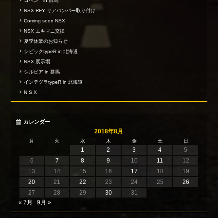
コペン in 群馬
NSX RFY リアバンパー取り付け
Coming soon NSX
NSX エキマニ交換
夏季休業のお知らせ
シビックtypeR in 北海道
NSX 展示場
シルビア in 群馬
インテグラtypeR in 北海道
N S X
カレンダー
2018年8月
月
火
水
木
金
土
日
1
2
3
4
5
6
7
8
9
10
11
12
13
14
15
16
17
18
19
20
21
22
23
24
25
26
27
28
29
30
31
« 7月
9月 »