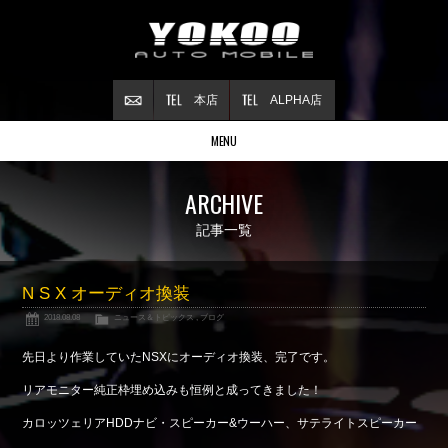
本店
ALPHA店
MENU
Stock list
ARCHIVE
在庫情報
Contract
記事一覧
ご成約情報
About NSX
N S X オーディオ換装
NSXについて
2018.08.08
ニュース＆トピックス
,
ブログ
Reflesh Plan
整備・修理・
カスタム例
先日より作業していたNSXにオーディオ換装、完了です。
Trade in
リアモニター純正枠埋め込みも恒例と成ってきました！
買取査定
カロッツェリアHDDナビ・スピーカー&ウーハー、サテライトスピーカー
Blog
公式ブログ