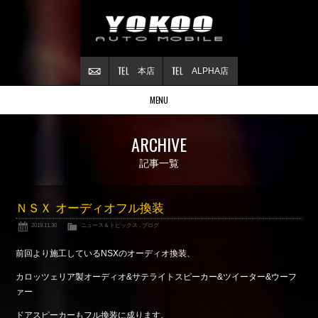
本店
ALPHA店
MENU
Stock list
ARCHIVE
在庫情報
Contract
記事一覧
ご成約情報
About NSX
ＮＳＸ オーディオフル換装
NSXについて
2019.11.30
ニュース＆トピックス
,
ブログ
Reflesh Plan
整備・修理・
カスタム例
前回より施工しているNSXのオーディオ換装、
Trade in
カロッツェリア製オーディオ&サテライトスピーカー&ツイーター&ウーフ
買取査定
ァー
Blog
ドアスピーカーもフル換装に成ります。
公式ブログ