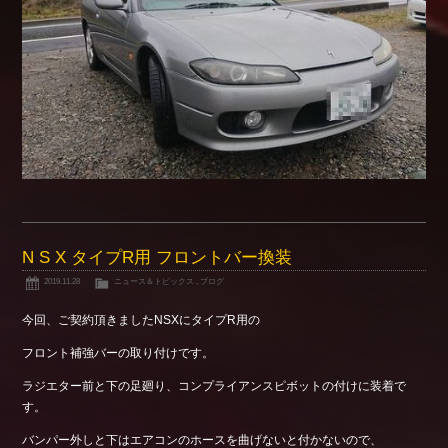
N S X タイプR用 フロントバー換装
2019.11.28
ニュース＆トピックス
,
ブログ
今回、ご契約頂きましたNSXにタイプR用の
フロント補強バーの取り付けです。
ラジエター前と下の足廻り、コンプライアンスピボットの付けに装着で
す。
バンパー外しと下はエアコンのホースを曲げないと付かないので、