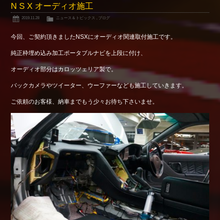
N S X オーディオ施工
2019.11.28
ニュース＆トピックス
,
ブログ
今回、ご契約頂きましたNSXにオーディオ関連取付施工です。
純正枠埋め込み加工ポータブルナビを上段に付け、
オーディオ部分はカロッツェリア製で。
バックカメラやツイーター、ウーファーなども施工していきます。
ご依頼のお客様、納車までもう少々お待ち下さいませ。