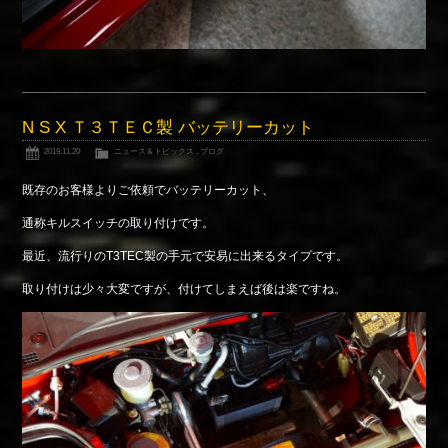
N S X Ｔ３ＴＥＣ製 バッテリーカット
2019.11.20
ニュース＆トピックス
,
ブログ
既存のお客様よりご依頼でバッテリーカット、
通称キルスイッチの取り付けです。
最近、流行りのT3TEC製の手元で安易に出来るタイプです。
取り付けは少々大変ですが、付けてしまえば後は楽ですね。