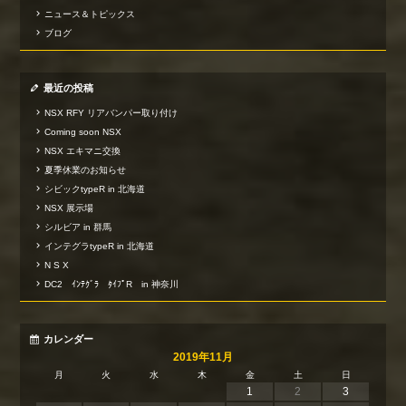
ニュース＆トピックス
ブログ
最近の投稿
NSX RFY リアバンパー取り付け
Coming soon NSX
NSX エキマニ交換
夏季休業のお知らせ
シビックtypeR in 北海道
NSX 展示場
シルビア in 群馬
インテグラtypeR in 北海道
N S X
DC2 ｲﾝﾃｸﾞﾗ ﾀｲﾌﾟR in 神奈川
カレンダー
2019年11月
月
火
水
木
金
土
日
1
2
3