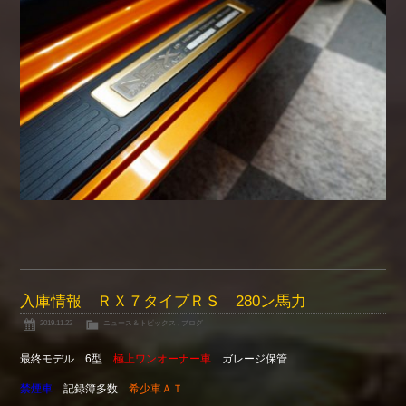
入庫情報 ＲＸ７タイプＲＳ 280ン馬力
2019.11.22
ニュース＆トピックス
,
ブログ
最終モデル 6型
極上ワンオーナー車
ガレージ保管
禁煙車
記録簿多数
希少車ＡＴ