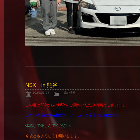
NSX in 熊谷
2024.03.27
ご成約情報
この度はZ32からのNSXをご契約いただき有難うございます。
日本が世界に誇る和製スーパーカーを是非ご自身の体で
体感して楽しんでください。
今後ともよろしくお願いします。