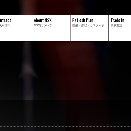
ntract
About NSX
Reflesh Plan
Trade in
成約情報
NSXについて
整備・修理・
カスタム例
買取査定