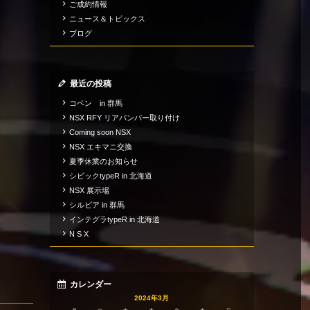
ご成約情報
ニュース＆トピックス
ブログ
最近の投稿
コペン in 群馬
NSX RFY リアバンパー取り付け
Coming soon NSX
NSX エキマニ交換
夏季休業のお知らせ
シビックtypeR in 北海道
NSX 展示場
シルビア in 群馬
インテグラtypeR in 北海道
N S X
カレンダー
2024年3月