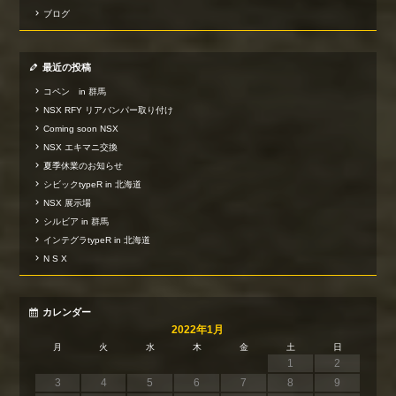
ブログ
最近の投稿
コペン in 群馬
NSX RFY リアバンパー取り付け
Coming soon NSX
NSX エキマニ交換
夏季休業のお知らせ
シビックtypeR in 北海道
NSX 展示場
シルビア in 群馬
インテグラtypeR in 北海道
N S X
カレンダー
2022年1月
月
火
水
木
金
土
日
1
2
3
4
5
6
7
8
9