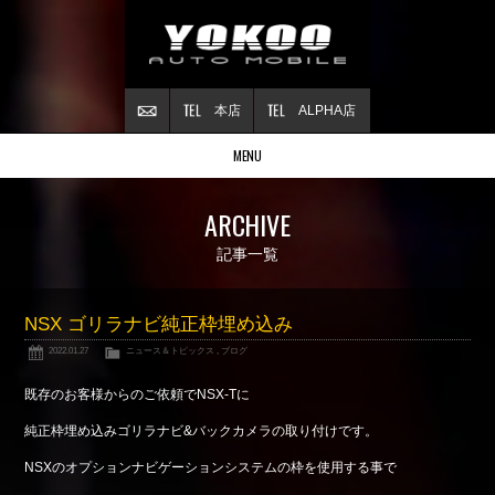
本店
ALPHA店
MENU
Stock list
ARCHIVE
在庫情報
Contract
記事一覧
ご成約情報
About NSX
NSX ゴリラナビ純正枠埋め込み
NSXについて
2022.01.27
ニュース＆トピックス
,
ブログ
Reflesh Plan
整備・修理・
カスタム例
既存のお客様からのご依頼でNSX-Tに
Trade in
純正枠埋め込みゴリラナビ&バックカメラの取り付けです。
買取査定
NSXのオプションナビゲーションシステムの枠を使用する事で
Blog
公式ブログ