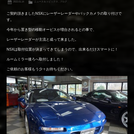
2022.01.14
ニュース＆トピックス
,
ブログ
ご契約頂きましたNSXにレーザーレーダーやバックカメラの取り付けで
す。
今年から置き型の移動オービスが増台されるとの事で、
レーザーレーダーが主流と成って来ました。
NSXは取付位置が決まってきてしまうので、出来るだけスマートに！
ルームミラー後ろへ取付しました！
ご依頼のお客様もう少々お待ちください。