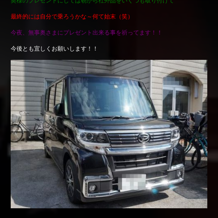
奥様のプレゼントにしては朝から社外品をいくつも取り付けて
Shop info.
最終的には自分で乗ろうかな～何て始末（笑）
店舗紹介
今夜、無事奥さまにプレゼント出来る事を祈ってます！！
Company
今後とも宜しくお願いします！！
会社概要