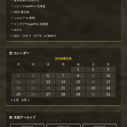
夏季休業のお知らせ
シビックtypeR in 北海道
NSX 展示場
シルビア in 群馬
インテグラtypeR in 北海道
N S X
DC2 ｲﾝﾃｸﾞﾗ ﾀｲﾌﾟR in 神奈川
カレンダー
2019年3月
月
火
水
木
金
土
日
1
2
3
4
5
6
7
8
9
10
11
12
13
14
15
16
17
18
19
20
21
22
23
24
25
26
27
28
29
30
31
« 2月
4月 »
月別アーカイブ