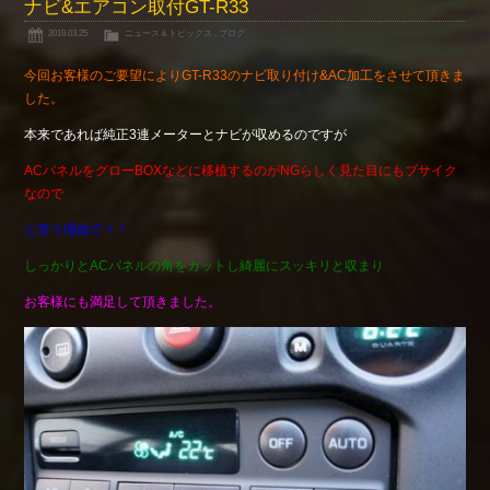
ナビ&エアコン取付GT-R33
2019.03.25
ニュース＆トピックス
,
ブログ
今回お客様のご要望によりGT-R33のナビ取り付け&AC加工をさせて頂きま
した。
本来であれば純正3連メーターとナビが収めるのですが
ACパネルをグローBOXなどに移植するのがNGらしく見た目にもブサイク
なので
と言う理由で！！
しっかりとACパネルの角をカットし綺麗にスッキリと収まり
お客様にも満足して頂きました。