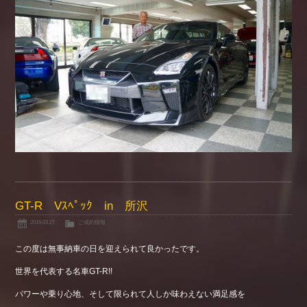
GT-R Vｽﾍﾟｯｸ in 所沢
2019.03.27
ご成約情報
この度は無事納車の日を迎えられて良かったです。
世界を代表する名車GT-R!!
パワーや乗り心地、そして限られて人しか味わえない満足感を