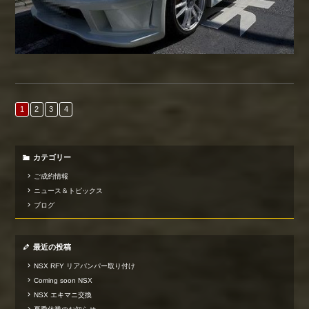
1
2
3
4
カテゴリー
ご成約情報
ニュース＆トピックス
ブログ
最近の投稿
NSX RFY リアバンパー取り付け
Coming soon NSX
NSX エキマニ交換