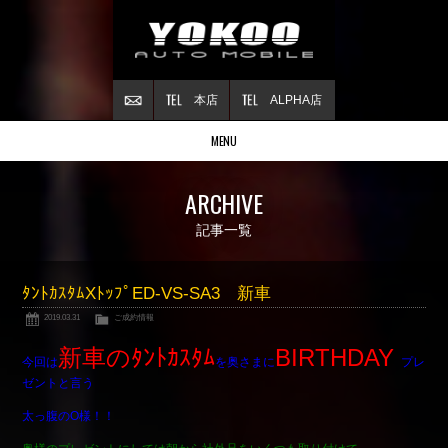
本店
ALPHA店
MENU
Stock list
ARCHIVE
在庫情報
Contract
記事一覧
ご成約情報
About NSX
ﾀﾝﾄｶｽﾀﾑXﾄｯﾌﾟED-VS-SA3 新車
NSXについて
2019.03.31
ご成約情報
Reflesh Plan
整備・修理・
カスタム例
新車のﾀﾝﾄｶｽﾀﾑ
BIRTHDAY
今回は
を奥さまに
プレ
Trade in
ゼントと言う
買取査定
太っ腹のO様！！
Blog
公式ブログ