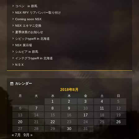
コペン in 群馬
NSX RFY リアバンパー取り付け
Coming soon NSX
NSX エキマニ交換
夏季休業のお知らせ
シビックtypeR in 北海道
NSX 展示場
シルビア in 群馬
インテグラtypeR in 北海道
N S X
カレンダー
2018年8月
月
火
水
木
金
土
日
1
2
3
4
5
6
7
8
9
10
11
12
13
14
15
16
17
18
19
20
21
22
23
24
25
26
27
28
29
30
31
« 7月
9月 »