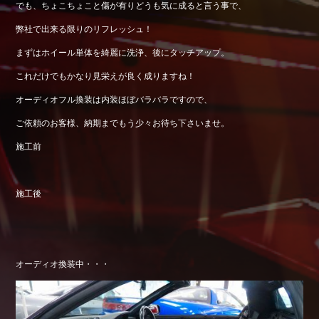
でも、ちょこちょこと傷が有りどうも気に成ると言う事で、
Shop info.
弊社で出来る限りのリフレッシュ！
店舗紹介
まずはホイール単体を綺麗に洗浄、後にタッチアップ。
Company
会社概要
これだけでもかなり見栄えが良く成りますね！
オーディオフル換装は内装ほぼバラバラですので、
ご依頼のお客様、納期までもう少々お待ち下さいませ。
施工前
施工後
オーディオ換装中・・・