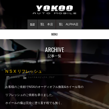
本店
ALPHA店
MENU
Stock list
ARCHIVE
在庫情報
Contract
記事一覧
ご成約情報
About NSX
N S X リフレッシュ
NSXについて
2018.08.02
ニュース＆トピックス
,
ブログ
Reflesh Plan
整備・修理・
カスタム例
お客様のご依頼でNSXのオーディオフル換装&ホイール等の
Trade in
リフレッシュのご依頼を承りました。
買取査定
ホイールの傷は完全に塗り直す程でも無く、
Blog
公式ブログ