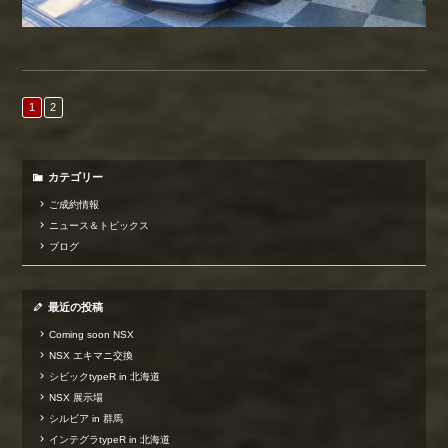
1
2
カテゴリー
ご成約情報
ニュース＆トピックス
ブログ
最近の投稿
Coming soon NSX
NSX エキマニ交換
シビックtypeR in 北海道
NSX 展示場
シルビア in 群馬
インテグラtypeR in 北海道