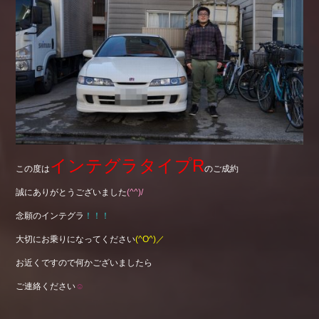
インテグラタイプR
この度は
のご成約
誠にありがとうございました
(^^)/
念願のインテグラ
！！！
大切にお乗りになってください
(^O^)／
お近くですので何かございましたら
ご連絡ください
☺