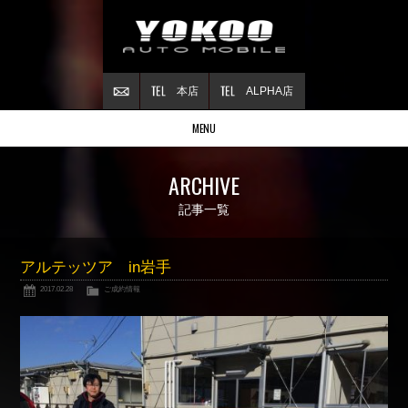
本店
ALPHA店
MENU
Stock list
ARCHIVE
在庫情報
Contract
記事一覧
ご成約情報
About NSX
アルテッツア in岩手
NSXについて
2017.02.28
ご成約情報
Reflesh Plan
整備・修理・
カスタム例
Trade in
買取査定
Blog
公式ブログ