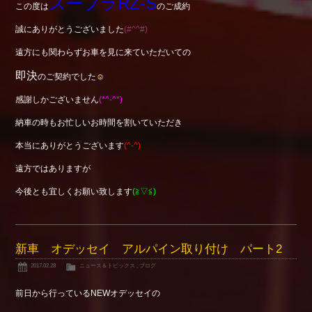
スープラRZ-S
この度は
のご成約
誠にありがとうございました
(#^^#)
遠方にも関わらずお車を見に来ていただいての
即決
のご契約でした
☺
感謝しかございません
(*^-^*)
納車の時もお忙しいお時間を割いていただき
本当にありがとうございます
(^-^)
遠方ではありますが
今後とも宜しくお願い致します
(≧▽≦)
新車 オデッセイ アルパイン取り付け パート2
2017.02.28
ニュース＆トピックス
,
ブログ
前日から行っているNEWオデッセイの