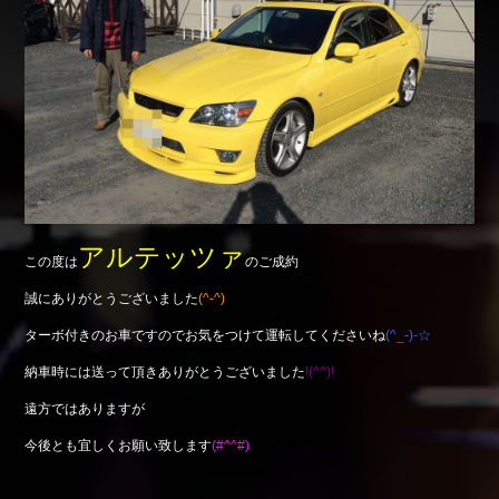
Shop info.
店舗紹介
Company
会社概要
アルテッツァ
この度は
のご成約
誠にありがとうございました
(^-^)
ターボ付きのお車ですのでお気をつけて運転してくださいね
(^_-)-☆
納車時には送って頂きありがとうございました
!(^^)!
遠方ではありますが
今後とも宜しくお願い致します
(#^^#)