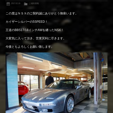
2017.02.19
ご成約情報
この度はＮＳＸのご契約誠にありがとう御座います。
カイザーシルバーの5SPEED！
王道のBBS17/18インチAWを纏ったNSX！
大変気に入って頂き、営業冥利に尽きます。
今後ともよろしくお願い致します。