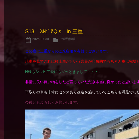
S13 ｼﾙﾋﾞｱQ,s in 三重
2025.07.30
ご成約情報
この度は三重からのご来店頂き有難うございます。
現車を見てごれは極上車だという言葉が印象的でもちろん車は完璧
N様もシルビア愛にもグッときまして・・・。
非情に良い買い物をしたと言っていただき本当に良かったと思いま
下取りの車も非常にセンス良く改造を施していてこちらも満足でし
今後ともよろしくお願いします。