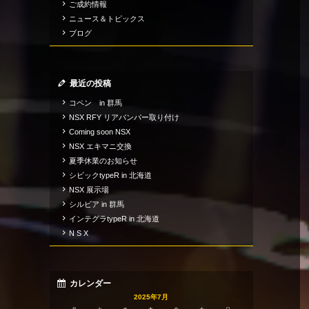
ご成約情報
ニュース＆トピックス
ブログ
最近の投稿
コペン in 群馬
NSX RFY リアバンパー取り付け
Coming soon NSX
NSX エキマニ交換
夏季休業のお知らせ
シビックtypeR in 北海道
NSX 展示場
シルビア in 群馬
インテグラtypeR in 北海道
N S X
カレンダー
2025年7月