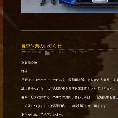
夏季休業のお知らせ
2025.07.30
ニュース＆トピックス
,
ブログ
お客様各位
拝啓
平素はヨコオオートモービルをご愛顧頂き誠にありがとう御座いま
誠に勝手ながら、以下の期間中を夏季休業期間とさせて頂きます。
各サービスに関するE-mailでのお問い合わせ等は、下記期間中も受
ご返答につきましては営業日内にて順次対応させて頂きます。
あらかじめご了承下さいませ。