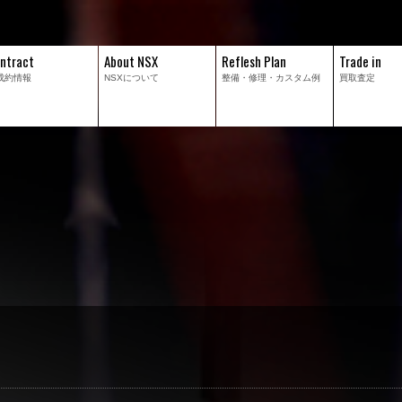
ntract
About NSX
Reflesh Plan
Trade in
成約情報
NSXについて
整備・修理・
カスタム例
買取査定