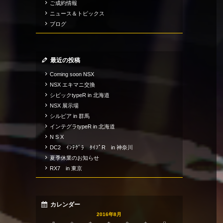
ご成約情報
ニュース＆トピックス
ブログ
最近の投稿
Coming soon NSX
NSX エキマニ交換
シビックtypeR in 北海道
NSX 展示場
シルビア in 群馬
インテグラtypeR in 北海道
N S X
DC2 ｲﾝﾃｸﾞﾗ ﾀｲﾌﾟR in 神奈川
夏季休業のお知らせ
RX7 in 東京
カレンダー
2016年8月