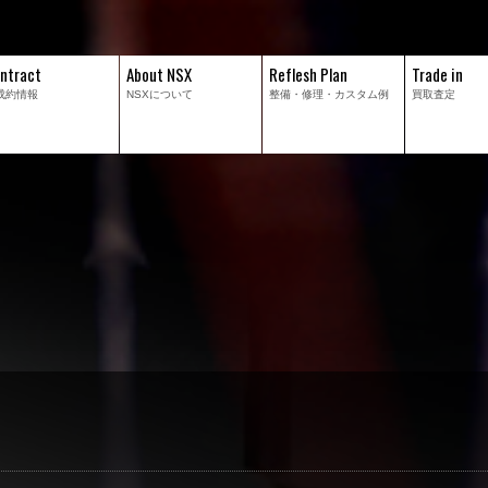
ntract
About NSX
Reflesh Plan
Trade in
成約情報
NSXについて
整備・修理・
カスタム例
買取査定