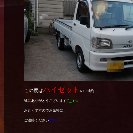
ハイゼット
この度は
のご成約
誠にありがとうございます
(^_-)-☆
お近くですのでお気軽に
ご連絡ください
(^^)/