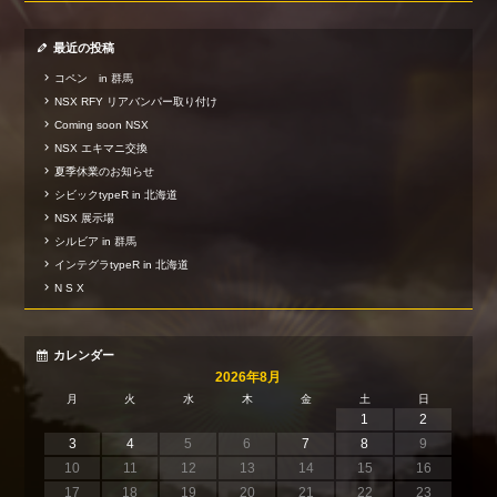
最近の投稿
コペン in 群馬
NSX RFY リアバンパー取り付け
Coming soon NSX
NSX エキマニ交換
夏季休業のお知らせ
シビックtypeR in 北海道
NSX 展示場
シルビア in 群馬
インテグラtypeR in 北海道
N S X
カレンダー
2026年8月
月
火
水
木
金
土
日
1
2
3
4
5
6
7
8
9
10
11
12
13
14
15
16
17
18
19
20
21
22
23