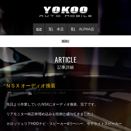
本店
ALPHA店
MENU
Stock list
ARTICLE
在庫情報
Contract
記事詳細
ご成約情報
About NSX
N S X オーディオ換装
NSXについて
2018.08.08
ニュース＆トピックス
,
ブログ
Reflesh Plan
整備・修理・
カスタム例
先日より作業していたNSXにオーディオ換装、完了です。
Trade in
リアモニター純正枠埋め込みも恒例と成ってきました！
買取査定
カロッツェリアHDDナビ・スピーカー&ウーハー、サテライトスピーカー
Blog
公式ブログ