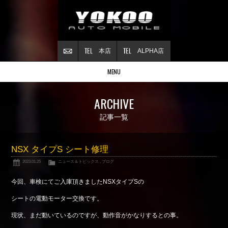
本店
ALPHA店
MENU
Stock list
ARCHIVE
在庫情報
Contract
記事一覧
ご成約情報
About NSX
NSX タイプS シート修理
NSXについて
2023.01.25
ニュース＆トピックス
,
ブログ
Reflesh Plan
整備・修理・
カスタム例
今回、車検にてご入庫頂きましたNSXタイプSの
Trade in
シートの電動モーター交換です。
買取査定
現状、まだ動いているのですが、動作音がかなりするとの事。
Blog
公式ブログ