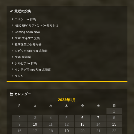
最近の投稿
コペン in 群馬
NSX RFY リアバンパー取り付け
Coming soon NSX
NSX エキマニ交換
夏季休業のお知らせ
シビックtypeR in 北海道
NSX 展示場
シルビア in 群馬
インテグラtypeR in 北海道
N S X
カレンダー
2023年1月
月
火
水
木
金
土
日
1
2
3
4
5
6
7
8
9
10
11
12
13
14
15
16
17
18
19
20
21
22