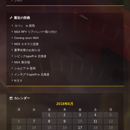
ブログ
最近の投稿
コペン in 群馬
NSX RFY リアバンパー取り付け
Coming soon NSX
NSX エキマニ交換
夏季休業のお知らせ
シビックtypeR in 北海道
NSX 展示場
シルビア in 群馬
インテグラtypeR in 北海道
N S X
カレンダー
2018年8月
月
火
水
木
金
土
日
1
2
3
4
5
6
7
8
9
10
11
12
13
14
15
16
17
18
19