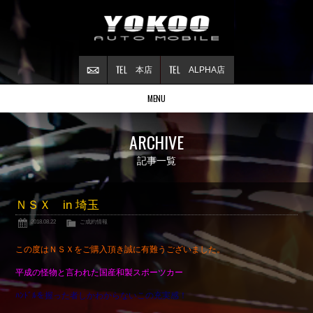
本店
ALPHA店
MENU
Stock list
ARCHIVE
在庫情報
Contract
記事一覧
ご成約情報
About NSX
ＮＳＸ in 埼玉
NSXについて
2018.08.22
ご成約情報
Reflesh Plan
整備・修理・
カスタム例
この度はＮＳＸをご購入頂き誠に有難うございました。
Trade in
平成の怪物と言われた国産和製スポーツカー
買取査定
ﾊﾝﾄﾞﾙを握った者しかわからないこの充実感！
Blog
公式ブログ