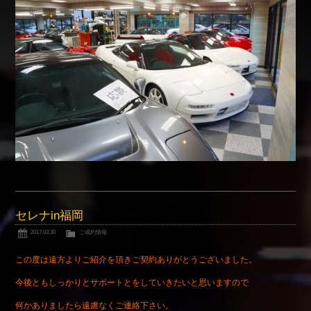
Shop info.
店舗紹介
Company
会社概要
セレナin福岡
2017.03.30
ご成約情報
この度は遠方よりご紹介を頂きご契約ありがとうございました。
今後ともしっかりとサポートとをしていきたいと思いますので
何かありましたら遠慮なくご連絡下さい。