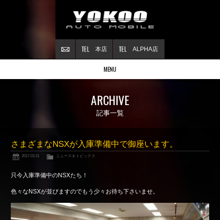
本店
ALPHA店
MENU
Stock list
ARCHIVE
在庫情報
Contract
記事一覧
ご成約情報
About NSX
さまざまなNSXが入庫準備中で御座います。
NSXについて
2017.03.31
ニュース＆トピックス
Reflesh Plan
整備・修理・
カスタム例
只今入庫準備中のNSXたち！
Trade in
色々なNSXが並びますのでもう少々お待ち下さいませ。
買取査定
Blog
公式ブログ