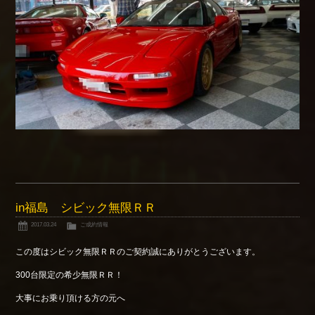
in福島 シビック無限ＲＲ
2017.03.24
ご成約情報
この度はシビック無限ＲＲのご契約誠にありがとうございます。
300台限定の希少無限ＲＲ！
大事にお乗り頂ける方の元へ