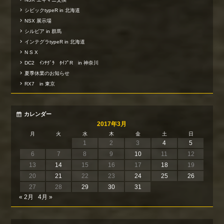
シビックtypeR in 北海道
NSX 展示場
シルビア in 群馬
インテグラtypeR in 北海道
N S X
DC2 ｲﾝﾃｸﾞﾗ ﾀｲﾌﾟR in 神奈川
夏季休業のお知らせ
RX7 in 東京
カレンダー
2017年3月
月
火
水
木
金
土
日
1
2
3
4
5
6
7
8
9
10
11
12
13
14
15
16
17
18
19
20
21
22
23
24
25
26
27
28
29
30
31
« 2月
4月 »