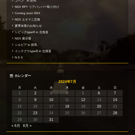
コペン in 群馬
NSX RFY リアバンパー取り付け
Coming soon NSX
NSX エキマニ交換
夏季休業のお知らせ
シビックtypeR in 北海道
NSX 展示場
シルビア in 群馬
インテグラtypeR in 北海道
N S X
カレンダー
2024年7月
月
火
水
木
金
土
日
1
2
3
4
5
6
7
8
9
10
11
12
13
14
15
16
17
18
19
20
21
22
23
24
25
26
27
28
29
30
31
« 6月
8月 »