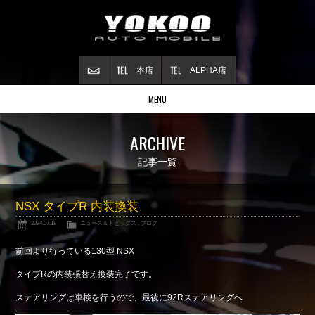
本店
ALPHA店
MENU
Stock list
ARCHIVE
在庫情報
Contract
記事一覧
ご成約情報
About NSX
NSX タイプR 内装換装
NSXについて
2024.07.18
ニュース＆トピックス
,
ブログ
Reflesh Plan
整備・修理・
カスタム例
前回より行っている130型 NSX
Trade in
タイプRの内装張替え換装完了です。
買取査定
ステアリングは車検を行うので、最後に92Rステアリングへ
Blog
公式ブログ