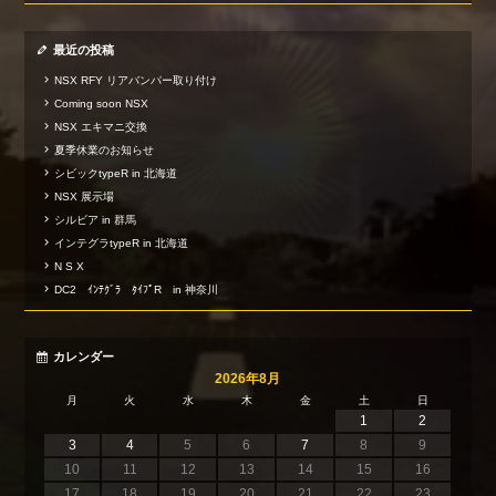
最近の投稿
NSX RFY リアバンパー取り付け
Coming soon NSX
NSX エキマニ交換
夏季休業のお知らせ
シビックtypeR in 北海道
NSX 展示場
シルビア in 群馬
インテグラtypeR in 北海道
N S X
DC2 ｲﾝﾃｸﾞﾗ ﾀｲﾌﾟR in 神奈川
カレンダー
2026年8月
月
火
水
木
金
土
日
1
2
3
4
5
6
7
8
9
10
11
12
13
14
15
16
17
18
19
20
21
22
23