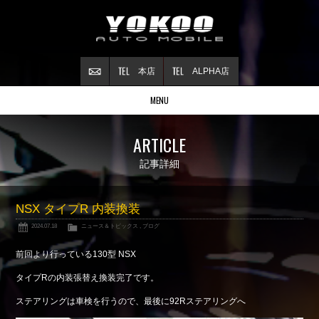
本店
ALPHA店
MENU
Stock list
ARTICLE
在庫情報
Contract
記事詳細
ご成約情報
About NSX
NSX タイプR 内装換装
NSXについて
2024.07.18
ニュース＆トピックス
,
ブログ
Reflesh Plan
整備・修理・
カスタム例
前回より行っている130型 NSX
Trade in
タイプRの内装張替え換装完了です。
買取査定
ステアリングは車検を行うので、最後に92Rステアリングへ
Blog
公式ブログ