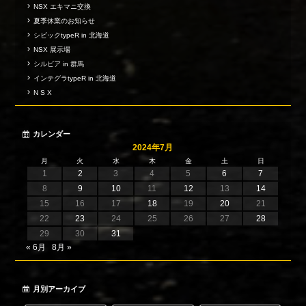
NSX エキマニ交換
夏季休業のお知らせ
シビックtypeR in 北海道
NSX 展示場
シルビア in 群馬
インテグラtypeR in 北海道
N S X
カレンダー
2024年7月
月
火
水
木
金
土
日
1
2
3
4
5
6
7
8
9
10
11
12
13
14
15
16
17
18
19
20
21
22
23
24
25
26
27
28
29
30
31
« 6月
8月 »
月別アーカイブ