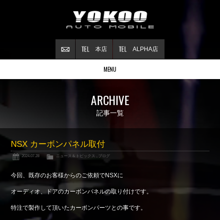
本店
ALPHA店
MENU
Stock list
ARCHIVE
在庫情報
Contract
記事一覧
ご成約情報
About NSX
NSX カーボンパネル取付
NSXについて
2024.07.28
ニュース＆トピックス
,
ブログ
Reflesh Plan
整備・修理・
カスタム例
今回、既存のお客様からのご依頼でNSXに
Trade in
オーディオ、ドアのカーボンパネルの取り付けです。
買取査定
特注で製作して頂いたカーボンパーツとの事です。
Blog
公式ブログ