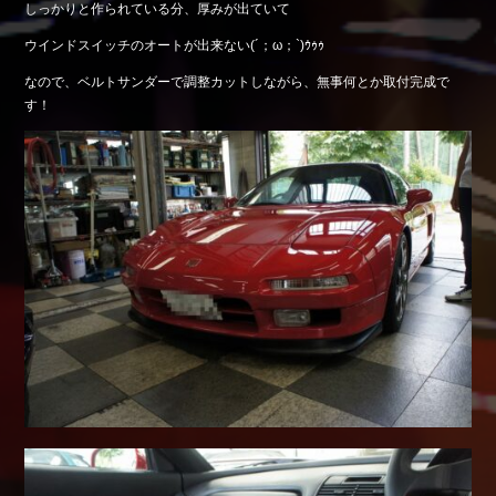
しっかりと作られている分、厚みが出ていて
Shop info.
ウインドスイッチのオートが出来ない(´；ω；`)ｳｩｩ
店舗紹介
なので、ベルトサンダーで調整カットしながら、無事何とか取付完成で
Company
す！
会社概要