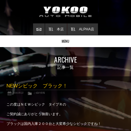
本店
ALPHA店
MENU
Stock list
ARCHIVE
在庫情報
Contract
記事一覧
ご成約情報
About NSX
NEWシビック ブラック！
NSXについて
2016.09.22
ご成約情報
Reflesh Plan
整備・修理・
カスタム例
この度はＮＥＷシビック タイプＲの
Trade in
ご契約誠にありがとう御座います。
買取査定
ブラックは国内入庫２００台と大変希少なシビックですね！
Blog
公式ブログ