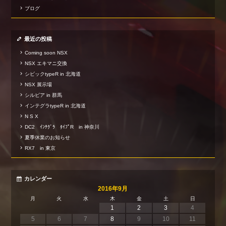
ブログ
最近の投稿
Coming soon NSX
NSX エキマニ交換
シビックtypeR in 北海道
NSX 展示場
シルビア in 群馬
インテグラtypeR in 北海道
N S X
DC2 ｲﾝﾃｸﾞﾗ ﾀｲﾌﾟR in 神奈川
夏季休業のお知らせ
RX7 in 東京
カレンダー
2016年9月
月
火
水
木
金
土
日
1
2
3
4
5
6
7
8
9
10
11