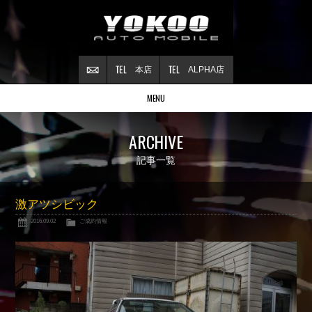
本店
ALPHA店
MENU
Stock list
ARCHIVE
在庫情報
Contract
記事一覧
ご成約情報
About NSX
激アツシビック
NSXについて
2016.09.02
ご成約情報
Reflesh Plan
整備・修理・
カスタム例
Trade in
買取査定
Blog
公式ブログ