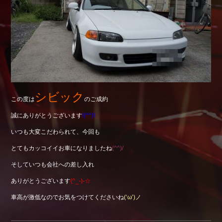
Shop info.
店舗紹介
Company
会社概要
シビック
この度は
のご成約
誠にありがとうございます
!(^^)!
いつも大変こだわられて、今回も
とてもカッコイイお車になりましたね
(^^)/
そしていつも会社への差し入れ
ありがとうございます
(^_-)-☆
車高が激低なのでお気をつけてくださいね
(‘ω’)ノ