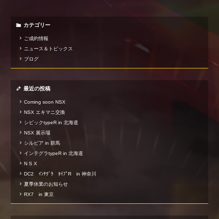
カテゴリー
ご成約情報
ニュース＆トピックス
ブログ
最近の投稿
Coming soon NSX
NSX エキマニ交換
シビックtypeR in 北海道
NSX 展示場
シルビア in 群馬
インテグラtypeR in 北海道
N S X
DC2 ｲﾝﾃｸﾞﾗ ﾀｲﾌﾟR in 神奈川
夏季休業のお知らせ
RX7 in 東京