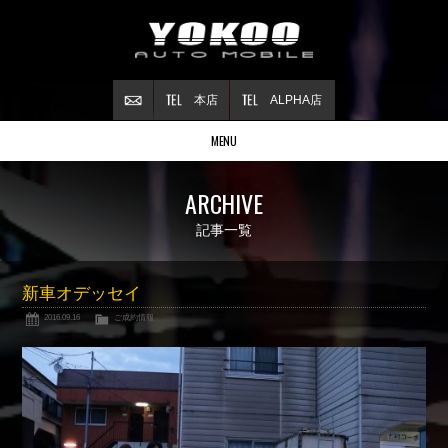
本店
ALPHA店
MENU
Stock list
ARCHIVE
在庫情報
Contract
記事一覧
ご成約情報
About NSX
新車オデッセイ
NSXについて
2016.09.16
ご成約情報
Reflesh Plan
整備・修理・
カスタム例
Trade in
買取査定
Blog
公式ブログ