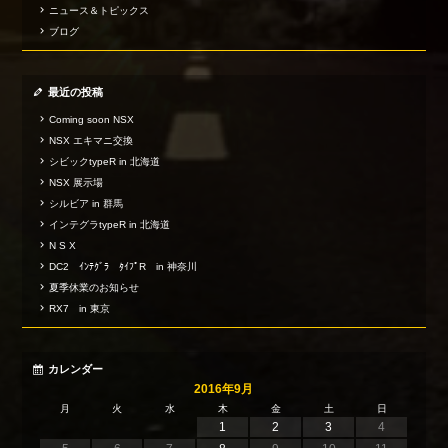
ニュース＆トピックス
ブログ
最近の投稿
Coming soon NSX
NSX エキマニ交換
シビックtypeR in 北海道
NSX 展示場
シルビア in 群馬
インテグラtypeR in 北海道
N S X
DC2 ｲﾝﾃｸﾞﾗ ﾀｲﾌﾟR in 神奈川
夏季休業のお知らせ
RX7 in 東京
カレンダー
2016年9月
月
火
水
木
金
土
日
1
2
3
4