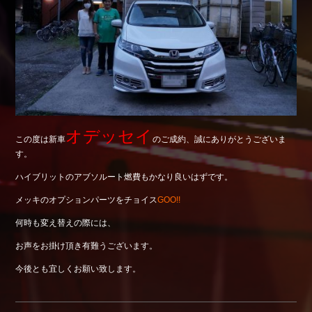
Shop info.
店舗紹介
Company
会社概要
オデッセイ
この度は新車
のご成約、誠にありがとうございま
す。
ハイブリットのアブソルート燃費もかなり良いはずです。
メッキのオプションパーツをチョイス
GOO!!
何時も変え替えの際には、
お声をお掛け頂き有難うございます。
今後とも宜しくお願い致します。