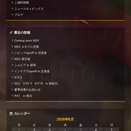
ご成約情報
ニュース＆トピックス
ブログ
最近の投稿
Coming soon NSX
NSX エキマニ交換
シビックtypeR in 北海道
NSX 展示場
シルビア in 群馬
インテグラtypeR in 北海道
N S X
DC2 ｲﾝﾃｸﾞﾗ ﾀｲﾌﾟR in 神奈川
夏季休業のお知らせ
RX7 in 東京
カレンダー
2026年6月
月
火
水
木
金
土
日
1
2
3
4
5
6
7