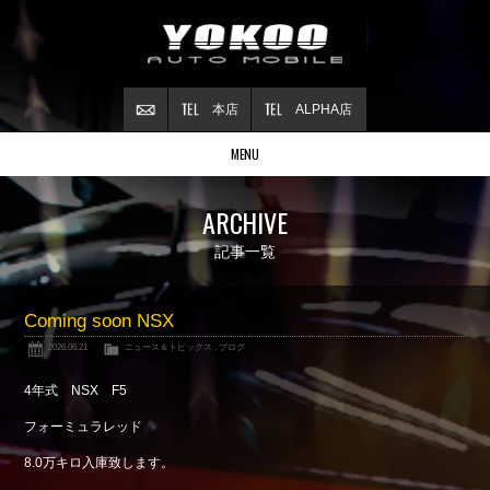
本店
ALPHA店
MENU
Stock list
ARCHIVE
在庫情報
Contract
記事一覧
ご成約情報
About NSX
Coming soon NSX
NSXについて
2026.06.21
ニュース＆トピックス
,
ブログ
Reflesh Plan
整備・修理・
カスタム例
4年式 NSX F5
Trade in
フォーミュラレッド
買取査定
8.0万キロ入庫致します。
Blog
公式ブログ