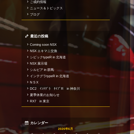
ご成約情報
ニュース＆トピックス
ブログ
最近の投稿
Coming soon NSX
NSX エキマニ交換
シビックtypeR in 北海道
NSX 展示場
シルビア in 群馬
インテグラtypeR in 北海道
N S X
DC2 ｲﾝﾃｸﾞﾗ ﾀｲﾌﾟR in 神奈川
夏季休業のお知らせ
RX7 in 東京
カレンダー
2026年6月