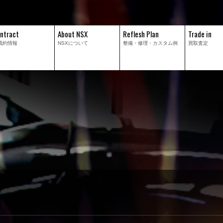
ntract
About NSX
Reflesh Plan
Trade in
成約情報
NSXについて
整備・修理・
カスタム例
買取査定