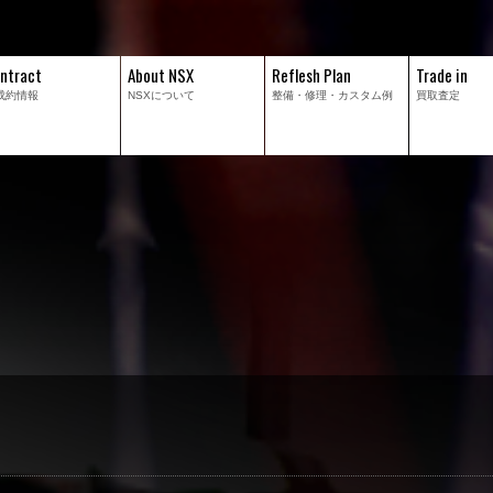
ntract
About NSX
Reflesh Plan
Trade in
成約情報
NSXについて
整備・修理・
カスタム例
買取査定