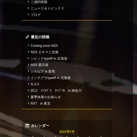
ご成約情報
ニュース＆トピックス
ブログ
最近の投稿
Coming soon NSX
NSX エキマニ交換
シビックtypeR in 北海道
NSX 展示場
シルビア in 群馬
インテグラtypeR in 北海道
N S X
DC2 ｲﾝﾃｸﾞﾗ ﾀｲﾌﾟR in 神奈川
夏季休業のお知らせ
RX7 in 東京
カレンダー
2021年7月