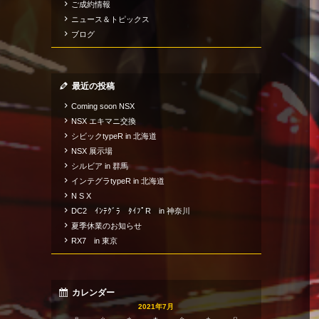
ご成約情報
ニュース＆トピックス
ブログ
最近の投稿
Coming soon NSX
NSX エキマニ交換
シビックtypeR in 北海道
NSX 展示場
シルビア in 群馬
インテグラtypeR in 北海道
N S X
DC2 ｲﾝﾃｸﾞﾗ ﾀｲﾌﾟR in 神奈川
夏季休業のお知らせ
RX7 in 東京
カレンダー
2021年7月