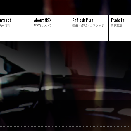
ntract
About NSX
Reflesh Plan
Trade in
成約情報
NSXについて
整備・修理・
カスタム例
買取査定