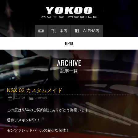
本店
ALPHA店
MENU
Stock list
ARCHIVE
在庫情報
Contract
記事一覧
ご成約情報
About NSX
NSX 02 カスタムメイド
NSXについて
2021.07.29
ご成約情報
Reflesh Plan
整備・修理・
カスタム例
この度はNSXのご契約誠にありがとう御座います。
Trade in
通称デメキンNSX！
買取査定
モンツァレッドパールの希少な個体！
Blog
公式ブログ