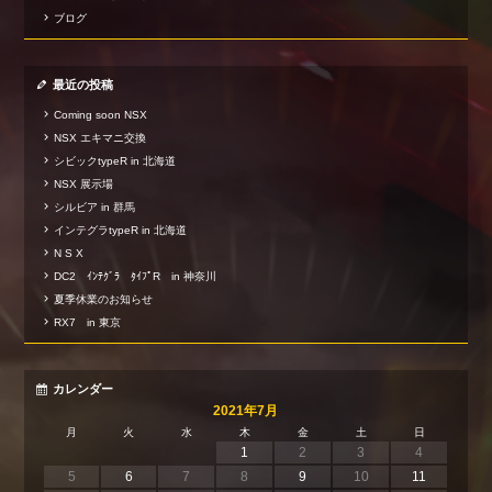
ブログ
最近の投稿
Coming soon NSX
NSX エキマニ交換
シビックtypeR in 北海道
NSX 展示場
シルビア in 群馬
インテグラtypeR in 北海道
N S X
DC2 ｲﾝﾃｸﾞﾗ ﾀｲﾌﾟR in 神奈川
夏季休業のお知らせ
RX7 in 東京
カレンダー
2021年7月
月
火
水
木
金
土
日
1
2
3
4
5
6
7
8
9
10
11