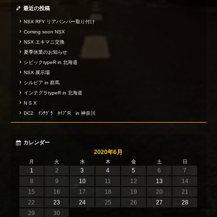
最近の投稿
NSX RFY リアバンパー取り付け
Coming soon NSX
NSX エキマニ交換
夏季休業のお知らせ
シビックtypeR in 北海道
NSX 展示場
シルビア in 群馬
インテグラtypeR in 北海道
N S X
DC2 ｲﾝﾃｸﾞﾗ ﾀｲﾌﾟR in 神奈川
カレンダー
2020年6月
月
火
水
木
金
土
日
1
2
3
4
5
6
7
8
9
10
11
12
13
14
15
16
17
18
19
20
21
22
23
24
25
26
27
28
29
30