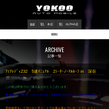
本店
ALPHA店
MENU
Stock list
ARCHIVE
在庫情報
Contract
記事一覧
ご成約情報
About NSX
ﾌｪｱﾚﾃﾞｨZ32 5速ﾏﾆｭｱﾙ 2ｼｰﾀｰﾉｰﾏﾙﾙｰﾌ in 深谷
NSXについて
2020.06.28
ご成約情報
Reflesh Plan
整備・修理・
カスタム例
この度は即決でのご購入ありがとうございます。
Trade in
希少な2シーター ツインターボ・5速今年はおそらくこの1台かと思いま
買取査定
す。
Blog
室内保管をして頂けると言うことでお車も喜んでいることでしょう！
公式ブログ