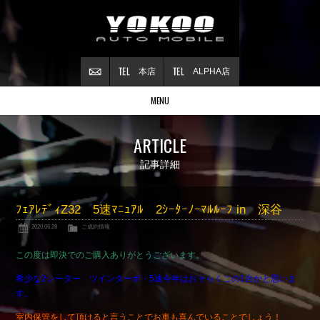
本店
ALPHA店
MENU
Stock list
ARTICLE
在庫情報
Contract
記事詳細
ご成約情報
About NSX
ﾌｪｱﾚﾃﾞｨZ32 5速ﾏﾆｭｱﾙ 2ｼｰﾀｰﾉｰﾏﾙﾙｰﾌ in 深谷
NSXについて
2020.06.28
ご成約情報
Reflesh Plan
整備・修理・
カスタム例
この度は即決でのご購入ありがとうございます。
Trade in
希少な2シーター ツインターボ・5速今年はおそらくこの1台かと思いま
買取査定
す。
Blog
室内保管をして頂けると言うことでお車も喜んでいることでしょう！
公式ブログ