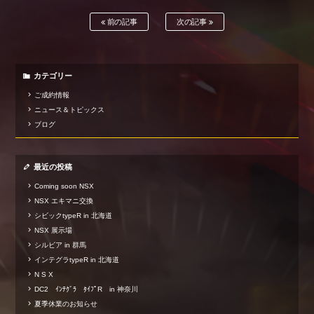
前の記事
次の記事
カテゴリー
ご成約情報
ニュース＆トピックス
ブログ
最近の投稿
Coming soon NSX
NSX エキマニ交換
シビックtypeR in 北海道
NSX 展示場
シルビア in 群馬
インテグラtypeR in 北海道
N S X
DC2 ｲﾝﾃｸﾞﾗ ﾀｲﾌﾟR in 神奈川
夏季休業のお知らせ