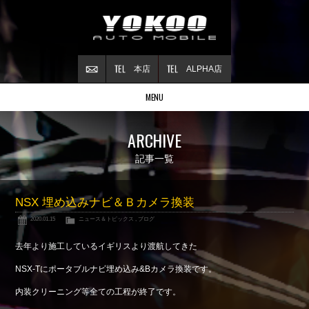
本店
ALPHA店
MENU
Stock list
ARCHIVE
在庫情報
Contract
記事一覧
ご成約情報
About NSX
NSX 埋め込みナビ＆Ｂカメラ換装
NSXについて
2020.01.15
ニュース＆トピックス
,
ブログ
Reflesh Plan
整備・修理・
カスタム例
去年より施工しているイギリスより渡航してきた
Trade in
NSX-Tにポータブルナビ埋め込み&Bカメラ換装です。
買取査定
内装クリーニング等全ての工程が終了です。
Blog
公式ブログ