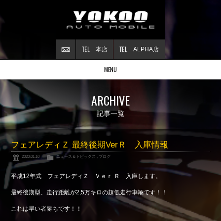
本店
ALPHA店
MENU
Stock list
ARCHIVE
在庫情報
Contract
記事一覧
ご成約情報
About NSX
フェアレディＺ 最終後期VerＲ 入庫情報
NSXについて
2020.01.10
ニュース＆トピックス
,
ブログ
Reflesh Plan
整備・修理・
カスタム例
平成12年式 フェアレディＺ Ｖｅｒ Ｒ 入庫します。
Trade in
最終後期型、走行距離が2,5万キロの超低走行車輛です！！
買取査定
これは早い者勝ちです！！
Blog
公式ブログ