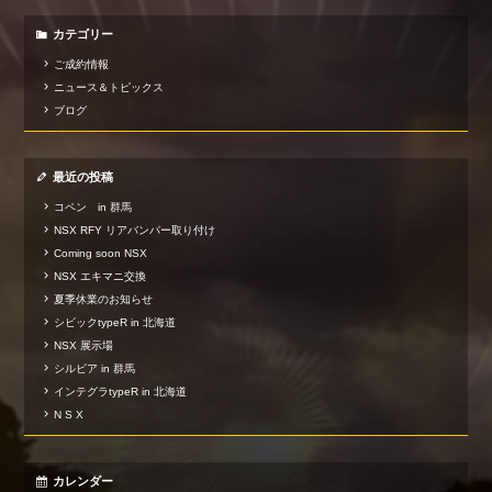
カテゴリー
ご成約情報
ニュース＆トピックス
ブログ
最近の投稿
コペン in 群馬
NSX RFY リアバンパー取り付け
Coming soon NSX
NSX エキマニ交換
夏季休業のお知らせ
シビックtypeR in 北海道
NSX 展示場
シルビア in 群馬
インテグラtypeR in 北海道
N S X
カレンダー