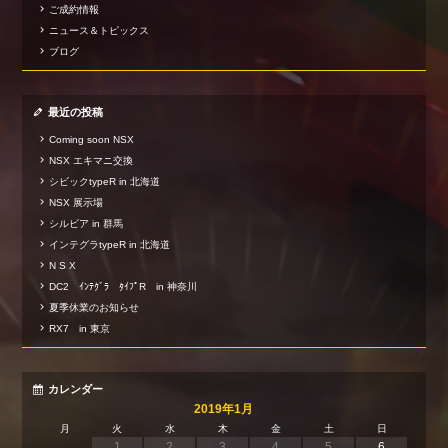
ご成約情報
ニュース＆トピックス
ブログ
最近の投稿
Coming soon NSX
NSX エキマニ交換
シビックtypeR in 北海道
NSX 展示場
シルビア in 群馬
インテグラtypeR in 北海道
N S X
DC2 ｲﾝﾃｸﾞﾗ ﾀｲﾌﾟR in 神奈川
夏季休業のお知らせ
RX7 in 東京
カレンダー
2019年1月
月
火
水
木
金
土
日
1
2
3
4
5
6