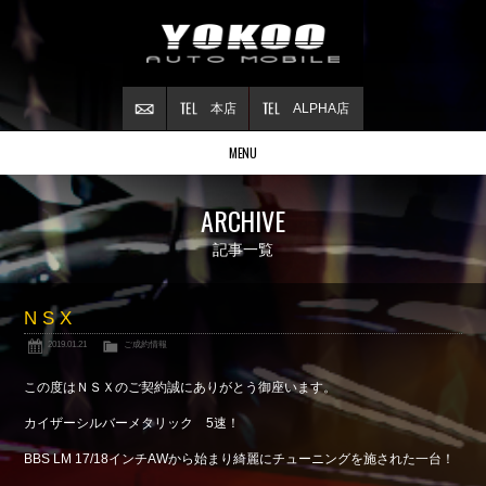
本店
ALPHA店
MENU
Stock list
ARCHIVE
在庫情報
Contract
記事一覧
ご成約情報
About NSX
N S X
NSXについて
2019.01.21
ご成約情報
Reflesh Plan
整備・修理・
カスタム例
この度はＮＳＸのご契約誠にありがとう御座います。
Trade in
カイザーシルバーメタリック 5速！
買取査定
BBS LM 17/18インチAWから始まり綺麗にチューニングを施された一台！
Blog
公式ブログ