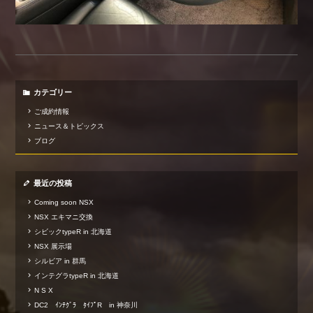
カテゴリー
ご成約情報
ニュース＆トピックス
ブログ
最近の投稿
Coming soon NSX
NSX エキマニ交換
シビックtypeR in 北海道
NSX 展示場
シルビア in 群馬
インテグラtypeR in 北海道
N S X
DC2 ｲﾝﾃｸﾞﾗ ﾀｲﾌﾟR in 神奈川