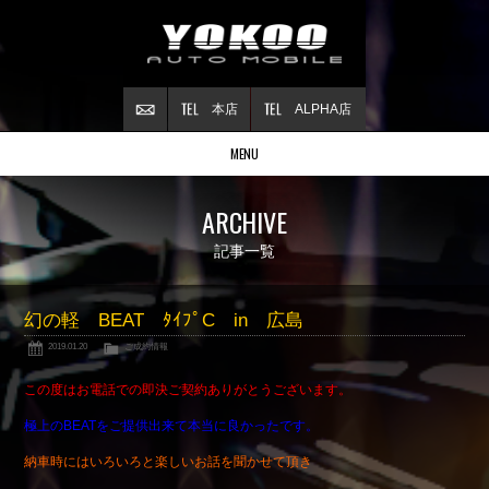
本店
ALPHA店
MENU
Stock list
ARCHIVE
在庫情報
Contract
記事一覧
ご成約情報
About NSX
幻の軽 BEAT ﾀｲﾌﾟC in 広島
NSXについて
2019.01.20
ご成約情報
Reflesh Plan
整備・修理・
カスタム例
この度はお電話での即決ご契約ありがとうございます。
Trade in
極上のBEATをご提供出来て本当に良かったです。
買取査定
納車時にはいろいろと楽しいお話を聞かせて頂き
Blog
公式ブログ