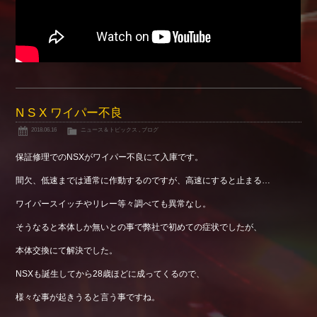
N S X ワイパー不良
2018.06.16
ニュース＆トピックス
,
ブログ
保証修理でのNSXがワイパー不良にて入庫です。
間欠、低速までは通常に作動するのですが、高速にすると止まる…
ワイパースイッチやリレー等々調べても異常なし。
そうなると本体しか無いとの事で弊社で初めての症状でしたが、
本体交換にて解決でした。
NSXも誕生してから28歳ほどに成ってくるので、
様々な事が起きうると言う事ですね。