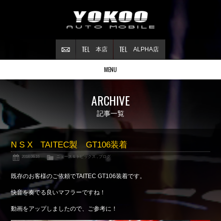
本店
ALPHA店
MENU
Stock list
ARCHIVE
在庫情報
Contract
記事一覧
ご成約情報
About NSX
N S X TAITEC製 GT106装着
NSXについて
2018.06.16
ニュース＆トピックス
,
ブログ
Reflesh Plan
整備・修理・
カスタム例
既存のお客様のご依頼でTAITEC GT106装着です。
Trade in
快音を奏でる良いマフラーですね！
買取査定
動画をアップしましたので、ご参考に！
Blog
公式ブログ