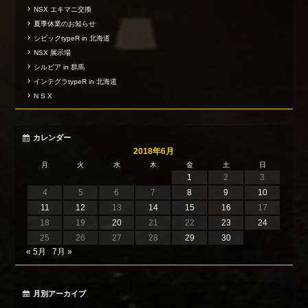
NSX エキマニ交換
夏季休業のお知らせ
シビックtypeR in 北海道
NSX 展示場
シルビア in 群馬
インテグラtypeR in 北海道
N S X
カレンダー
2018年6月
月
火
水
木
金
土
日
1
2
3
4
5
6
7
8
9
10
11
12
13
14
15
16
17
18
19
20
21
22
23
24
25
26
27
28
29
30
« 5月
7月 »
月別アーカイブ