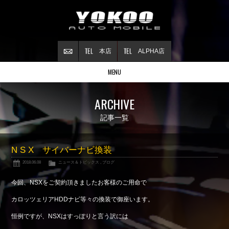
本店
ALPHA店
MENU
Stock list
ARCHIVE
在庫情報
Contract
記事一覧
ご成約情報
About NSX
N S X サイバーナビ換装
NSXについて
2018.06.08
ニュース＆トピックス
,
ブログ
Reflesh Plan
整備・修理・
カスタム例
今回、NSXをご契約頂きましたお客様のご用命で
Trade in
カロッツェリアHDDナビ等々の換装で御座います。
買取査定
恒例ですが、NSXはすっぽりと言う訳には
Blog
公式ブログ