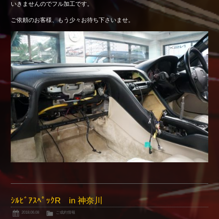
いきませんのでフル加工です。
Shop info.
ご依頼のお客様、もう少々お待ち下さいませ。
店舗紹介
Company
会社概要
ｼﾙﾋﾞｱｽﾍﾟｯｸR in 神奈川
2018.06.08
ご成約情報