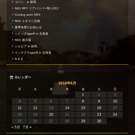
コペン in 群馬
NSX RFY リアバンパー取り付け
Coming soon NSX
NSX エキマニ交換
夏季休業のお知らせ
シビックtypeR in 北海道
NSX 展示場
シルビア in 群馬
インテグラtypeR in 北海道
N S X
カレンダー
2018年6月
月
火
水
木
金
土
日
1
2
3
4
5
6
7
8
9
10
11
12
13
14
15
16
17
18
19
20
21
22
23
24
25
26
27
28
29
30
« 5月
7月 »