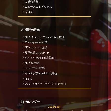
ご成約情報
ニュース＆トピックス
ブログ
最近の投稿
NSX RFY リアバンパー取り付け
Coming soon NSX
NSX エキマニ交換
夏季休業のお知らせ
シビックtypeR in 北海道
NSX 展示場
シルビア in 群馬
インテグラtypeR in 北海道
N S X
DC2 ｲﾝﾃｸﾞﾗ ﾀｲﾌﾟR in 神奈川
カレンダー
2018年4月