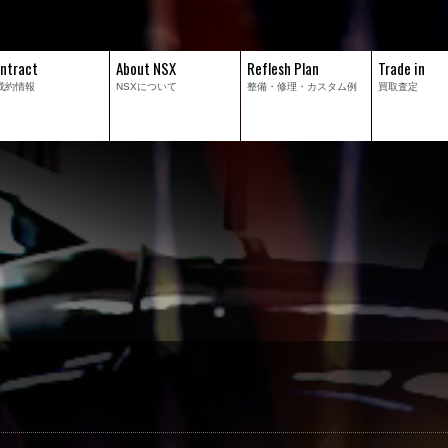
ntract
About NSX
Reflesh Plan
Trade in
成約情報
NSXについて
整備・修理・
カスタム例
買取査定