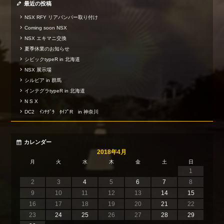
最近の投稿
NSX RFY リアバンパー取り付け
Coming soon NSX
NSX エキマニ交換
夏季休業のお知らせ
シビックtypeR in 北海道
NSX 展示場
シルビア in 群馬
インテグラtypeR in 北海道
N S X
DC2 ｲﾝﾃｸﾞﾗ ﾀｲﾌﾟR in 神奈川
カレンダー
2018年4月
月
火
水
木
金
土
日
1
2
3
4
5
6
7
8
9
10
11
12
13
14
15
16
17
18
19
20
21
22
23
24
25
26
27
28
29