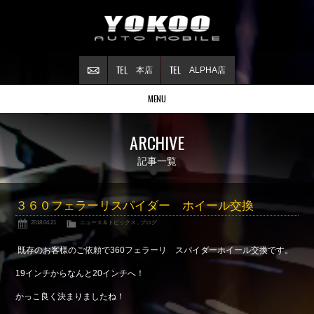
本店
ALPHA店
MENU
Stock list
ARCHIVE
在庫情報
Contract
記事一覧
ご成約情報
About NSX
３６０フェラーリスパイダー ホイール交換
NSXについて
2018.04.21
ニュース＆トピックス
,
ブログ
Reflesh Plan
整備・修理・
カスタム例
既存のお客様のご依頼で360フェラーリ スパイダーホイール交換です。
Trade in
19インチからなんと20インチへ！
買取査定
かっこ良く決まりましたね！
Blog
公式ブログ