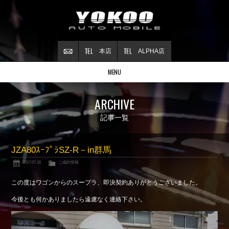
本店
ALPHA店
MENU
Stock list
ARCHIVE
在庫情報
Contract
記事一覧
ご成約情報
About NSX
JZA80ｽｰﾌﾟﾗSZ-R－in群馬
NSXについて
2017.07.16
ご成約情報
Reflesh Plan
整備・修理・
カスタム例
この度はワゴンからのスープラ、即決契約ありがとうございました。
Trade in
今後とも何かありましたら遠慮なく連絡下さい。
買取査定
Blog
公式ブログ