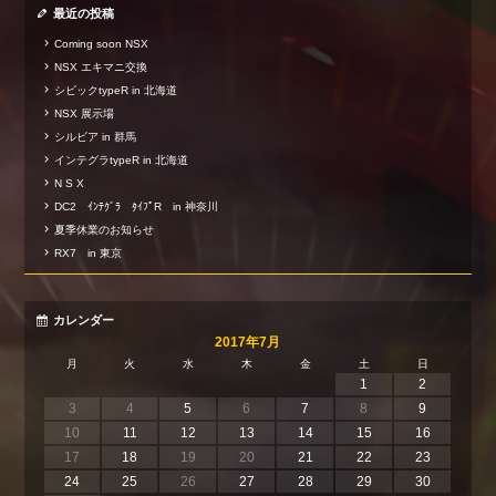
最近の投稿
Coming soon NSX
NSX エキマニ交換
シビックtypeR in 北海道
NSX 展示場
シルビア in 群馬
インテグラtypeR in 北海道
N S X
DC2 ｲﾝﾃｸﾞﾗ ﾀｲﾌﾟR in 神奈川
夏季休業のお知らせ
RX7 in 東京
カレンダー
2017年7月
月
火
水
木
金
土
日
1
2
3
4
5
6
7
8
9
10
11
12
13
14
15
16
17
18
19
20
21
22
23
24
25
26
27
28
29
30