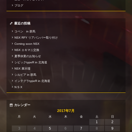
ブログ
最近の投稿
コペン in 群馬
NSX RFY リアバンパー取り付け
Coming soon NSX
NSX エキマニ交換
夏季休業のお知らせ
シビックtypeR in 北海道
NSX 展示場
シルビア in 群馬
インテグラtypeR in 北海道
N S X
カレンダー
2017年7月
月
火
水
木
金
土
日
1
2
3
4
5
6
7
8
9