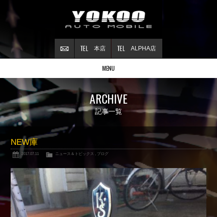
本店
ALPHA店
MENU
Stock list
ARCHIVE
在庫情報
Contract
記事一覧
ご成約情報
About NSX
NEW庫
NSXについて
2017.07.11
ニュース＆トピックス
,
ブログ
Reflesh Plan
整備・修理・
カスタム例
Trade in
買取査定
Blog
公式ブログ