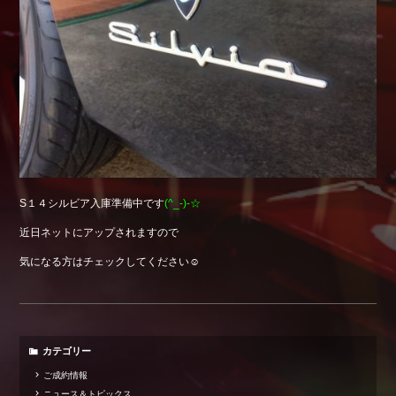
Shop info.
店舗紹介
Company
会社概要
S１４シルビア入庫準備中です
(^_-)-☆
近日ネットにアップされますので
気になる方はチェックしてください☺
カテゴリー
ご成約情報
ニュース＆トピックス