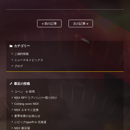
前の記事
次の記事
カテゴリー
ご成約情報
ニュース＆トピックス
ブログ
最近の投稿
コペン in 群馬
NSX RFY リアバンパー取り付け
Coming soon NSX
NSX エキマニ交換
夏季休業のお知らせ
シビックtypeR in 北海道
NSX 展示場