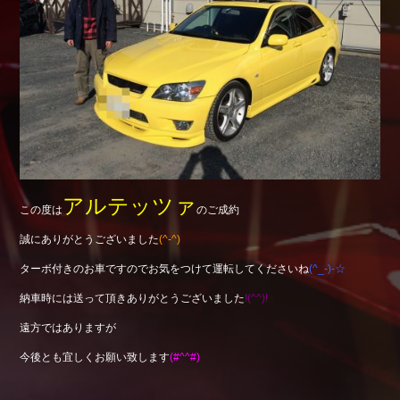
Shop info.
店舗紹介
Company
会社概要
アルテッツァ
この度は
のご成約
誠にありがとうございました
(^-^)
ターボ付きのお車ですのでお気をつけて運転してくださいね
(^_-)-☆
納車時には送って頂きありがとうございました
!(^^)!
遠方ではありますが
今後とも宜しくお願い致します
(#^^#)