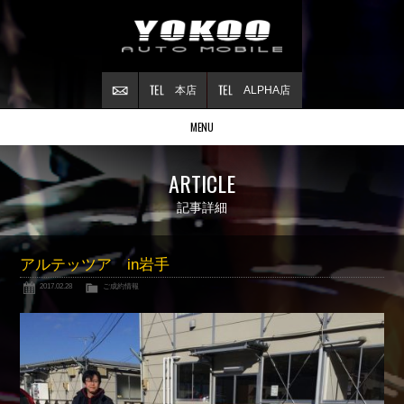
本店
ALPHA店
MENU
Stock list
ARTICLE
在庫情報
Contract
記事詳細
ご成約情報
About NSX
アルテッツア in岩手
NSXについて
2017.02.28
ご成約情報
Reflesh Plan
整備・修理・
カスタム例
Trade in
買取査定
Blog
公式ブログ