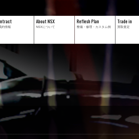
ntract
About NSX
Reflesh Plan
Trade in
成約情報
NSXについて
整備・修理・
カスタム例
買取査定