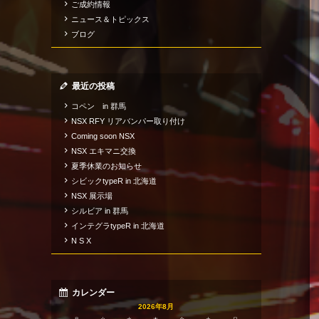
ご成約情報
ニュース＆トピックス
ブログ
最近の投稿
コペン in 群馬
NSX RFY リアバンパー取り付け
Coming soon NSX
NSX エキマニ交換
夏季休業のお知らせ
シビックtypeR in 北海道
NSX 展示場
シルビア in 群馬
インテグラtypeR in 北海道
N S X
カレンダー
2026年8月