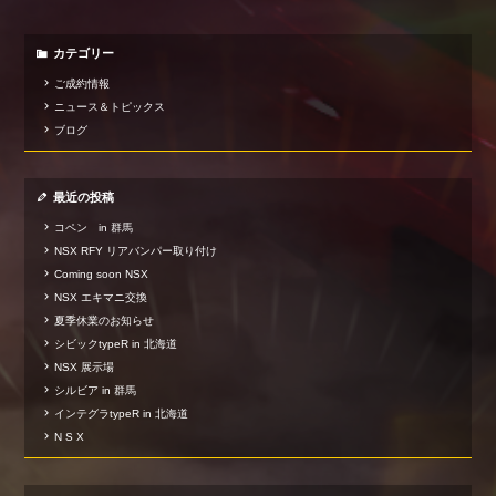
カテゴリー
ご成約情報
ニュース＆トピックス
ブログ
最近の投稿
コペン in 群馬
NSX RFY リアバンパー取り付け
Coming soon NSX
NSX エキマニ交換
夏季休業のお知らせ
シビックtypeR in 北海道
NSX 展示場
シルビア in 群馬
インテグラtypeR in 北海道
N S X