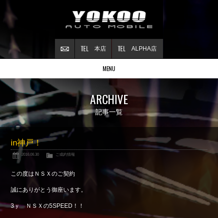
本店
ALPHA店
MENU
Stock list
ARCHIVE
在庫情報
Contract
記事一覧
ご成約情報
About NSX
in神戸！
NSXについて
2016.06.30
ご成約情報
Reflesh Plan
整備・修理・
カスタム例
この度はＮＳＸのご契約
Trade in
誠にありがとう御座います。
買取査定
3ｙ ＮＳＸの5SPEED！！
Blog
公式ブログ