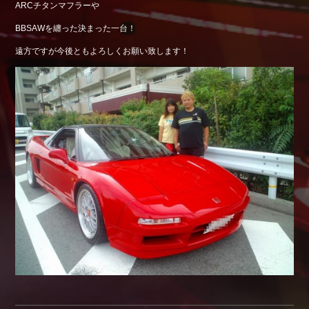
ARCチタンマフラーや
Shop info.
BBSAWを纏った決まった一台！
店舗紹介
遠方ですが今後ともよろしくお願い致します！
Company
会社概要