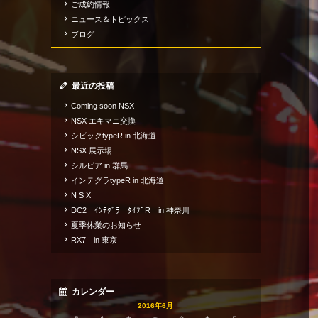
ご成約情報
ニュース＆トピックス
ブログ
最近の投稿
Coming soon NSX
NSX エキマニ交換
シビックtypeR in 北海道
NSX 展示場
シルビア in 群馬
インテグラtypeR in 北海道
N S X
DC2 ｲﾝﾃｸﾞﾗ ﾀｲﾌﾟR in 神奈川
夏季休業のお知らせ
RX7 in 東京
カレンダー
2016年6月