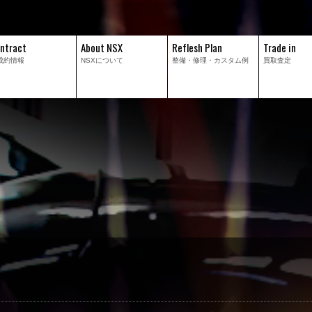
ntract
About NSX
Reflesh Plan
Trade in
成約情報
NSXについて
整備・修理・
カスタム例
買取査定