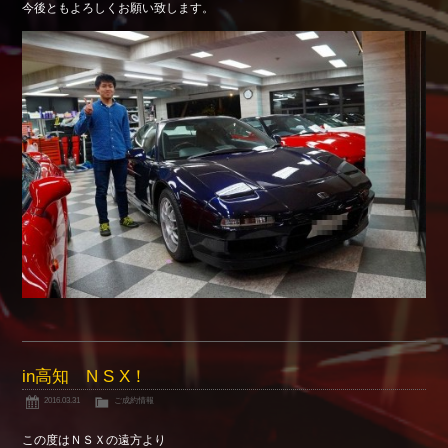
今後ともよろしくお願い致します。
Shop info.
店舗紹介
Company
会社概要
in高知 N S X！
2016.03.31
ご成約情報
この度はＮＳＸの遠方より