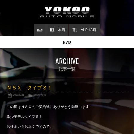
本店
ALPHA店
MENU
Stock list
ARCHIVE
在庫情報
Contract
記事一覧
ご成約情報
About NSX
ＮＳＸ タイプＳ！
NSXについて
2016.03.31
ご成約情報
Reflesh Plan
整備・修理・
カスタム例
この度はＮＳＸのご契約誠にありがとう御座います。
Trade in
希少モデルタイプＳ！
買取査定
お住まいもお近くですので、
Blog
公式ブログ