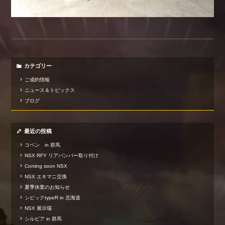
カテゴリー
ご成約情報
ニュース＆トピックス
ブログ
最近の投稿
コペン in 群馬
NSX RFY リアバンパー取り付け
Coming soon NSX
NSX エキマニ交換
夏季休業のお知らせ
シビックtypeR in 北海道
NSX 展示場
シルビア in 群馬