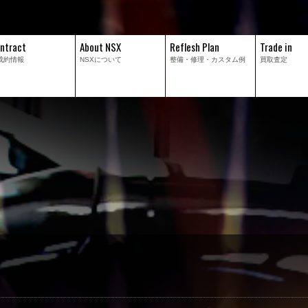
ntract
About NSX
Reflesh Plan
Trade in
成約情報
NSXについて
整備・修理・
カスタム例
買取査定