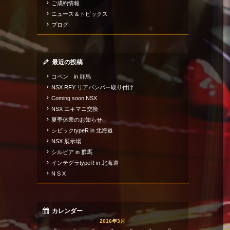
ご成約情報
ニュース＆トピックス
ブログ
最近の投稿
コペン in 群馬
NSX RFY リアバンパー取り付け
Coming soon NSX
NSX エキマニ交換
夏季休業のお知らせ
シビックtypeR in 北海道
NSX 展示場
シルビア in 群馬
インテグラtypeR in 北海道
N S X
カレンダー
2016年3月