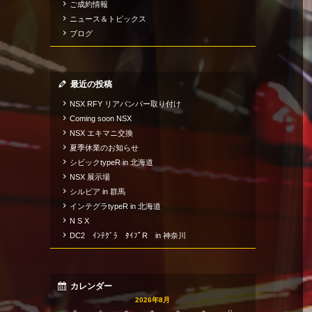
ご成約情報
ニュース＆トピックス
ブログ
最近の投稿
NSX RFY リアバンパー取り付け
Coming soon NSX
NSX エキマニ交換
夏季休業のお知らせ
シビックtypeR in 北海道
NSX 展示場
シルビア in 群馬
インテグラtypeR in 北海道
N S X
DC2 ｲﾝﾃｸﾞﾗ ﾀｲﾌﾟR in 神奈川
カレンダー
2026年8月