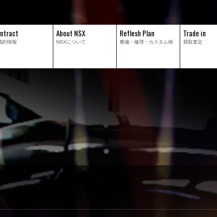
ntract
About NSX
Reflesh Plan
Trade in
成約情報
NSXについて
整備・修理・
カスタム例
買取査定