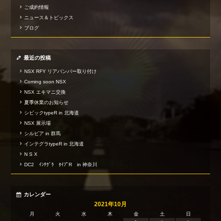
ご成約情報
ニュース＆トピックス
ブログ
最近の投稿
NSX RFY リアバンパー取り付け
Coming soon NSX
NSX エキマニ交換
夏季休業のお知らせ
シビックtypeR in 北海道
NSX 展示場
シルビア in 群馬
インテグラtypeR in 北海道
N S X
DC2 ｲﾝﾃｸﾞﾗ ﾀｲﾌﾟR in 神奈川
カレンダー
2021年10月
月
火
水
木
金
土
日