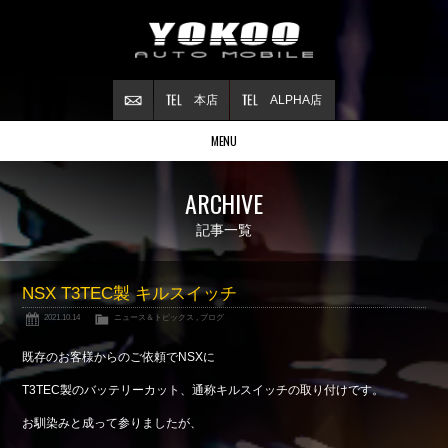
本店
ALPHA店
MENU
Stock list
ARCHIVE
在庫情報
Contract
記事一覧
ご成約情報
About NSX
NSX T3TEC製 キルスイッチ
NSXについて
2021.10.14
ニュース＆トピックス
,
ブログ
Reflesh Plan
整備・修理・
カスタム例
既存のお客様からのご依頼でNSXに
Trade in
T3TEC製のバッテリーカット、通称キルスイッチの取り付けです。
買取査定
お馴染みと成って参りましたが、
Blog
公式ブログ