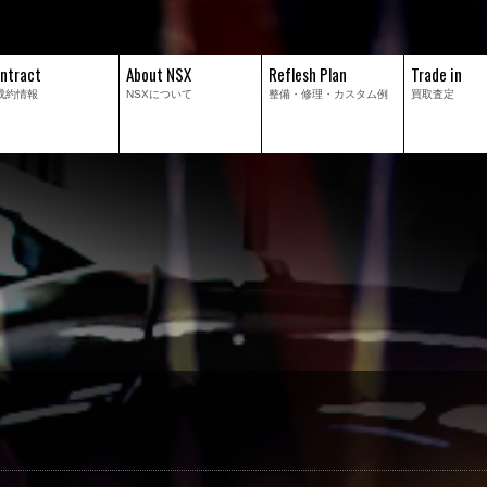
ntract
About NSX
Reflesh Plan
Trade in
成約情報
NSXについて
整備・修理・
カスタム例
買取査定