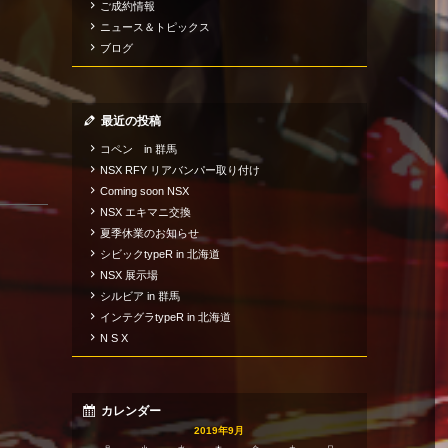
ご成約情報
ニュース＆トピックス
ブログ
最近の投稿
コペン in 群馬
NSX RFY リアバンパー取り付け
Coming soon NSX
NSX エキマニ交換
夏季休業のお知らせ
シビックtypeR in 北海道
NSX 展示場
シルビア in 群馬
インテグラtypeR in 北海道
N S X
カレンダー
2019年9月