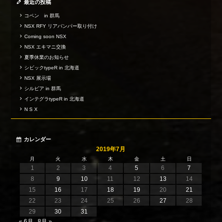
最近の投稿
コペン in 群馬
NSX RFY リアバンパー取り付け
Coming soon NSX
NSX エキマニ交換
夏季休業のお知らせ
シビックtypeR in 北海道
NSX 展示場
シルビア in 群馬
インテグラtypeR in 北海道
N S X
カレンダー
2019年7月
月
火
水
木
金
土
日
1
2
3
4
5
6
7
8
9
10
11
12
13
14
15
16
17
18
19
20
21
22
23
24
25
26
27
28
29
30
31
« 6月
8月 »