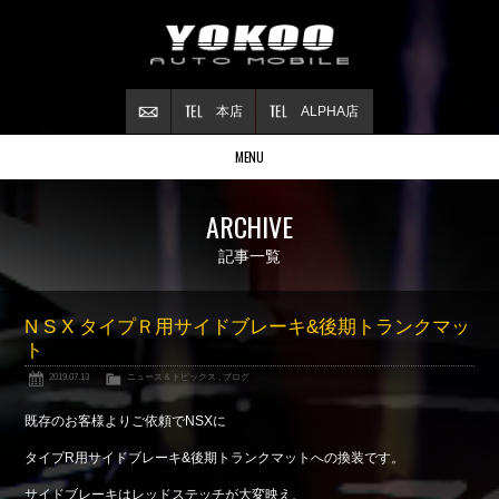
本店
ALPHA店
MENU
Stock list
ARCHIVE
在庫情報
Contract
記事一覧
ご成約情報
About NSX
N S X タイプＲ用サイドブレーキ&後期トランクマッ
NSXについて
ト
Reflesh Plan
2019.07.13
ニュース＆トピックス
,
ブログ
整備・修理・
カスタム例
Trade in
既存のお客様よりご依頼でNSXに
買取査定
タイプR用サイドブレーキ&後期トランクマットへの換装です。
Blog
サイドブレーキはレッドステッチが大変映え、
公式ブログ