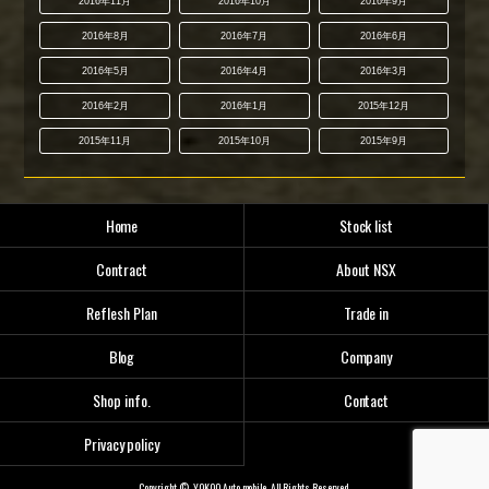
2016年11月
2016年10月
2016年9月
2016年8月
2016年7月
2016年6月
2016年5月
2016年4月
2016年3月
2016年2月
2016年1月
2015年12月
2015年11月
2015年10月
2015年9月
Home
Stock list
Contract
About NSX
Reflesh Plan
Trade in
Blog
Company
Shop info.
Contact
Privacy policy
Copyright © YOKOO Auto mobile. All Rights Reserved.