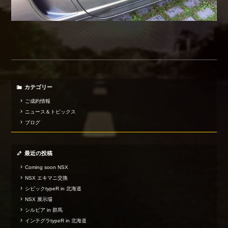
カテゴリー
ご成約情報
ニュース＆トピックス
ブログ
最近の投稿
Coming soon NSX
NSX エキマニ交換
シビックtypeR in 北海道
NSX 展示場
シルビア in 群馬
インテグラtypeR in 北海道