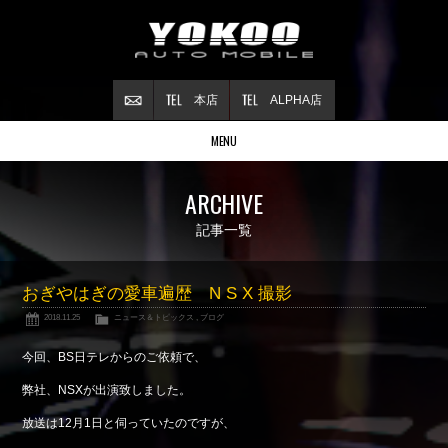
本店
ALPHA店
MENU
Stock list
ARCHIVE
在庫情報
Contract
記事一覧
ご成約情報
About NSX
おぎやはぎの愛車遍歴 N S X 撮影
NSXについて
2018.11.25
ニュース＆トピックス
,
ブログ
Reflesh Plan
整備・修理・
カスタム例
今回、BS日テレからのご依頼で、
Trade in
弊社、NSXが出演致しました。
買取査定
放送は12月1日と伺っていたのですが、
Blog
公式ブログ