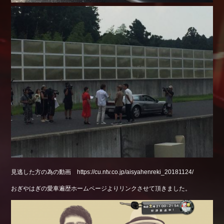
見逃した方の為の動画 https://cu.ntv.co.jp/aisyahenreki_20181124/
おぎやはぎの愛車遍歴ホームページよりリンクさせて頂きました。