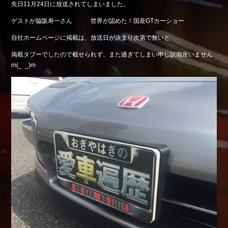
先日11月24日に放送されてしまいました。
Shop info.
ゲストが脇阪寿一さん
世界が認めた！国産GTカーショー
店舗紹介
自社ホームページに掲載は、放送日が決まり次第で無いと
Company
会社概要
掲載タブーでしたので載せられず、また過ぎてしまい申し訳御座いません
m(_ _)m