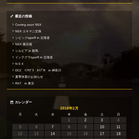
最近の投稿
Coming soon NSX
NSX エキマニ交換
シビックtypeR in 北海道
NSX 展示場
シルビア in 群馬
インテグラtypeR in 北海道
N S X
DC2 ｲﾝﾃｸﾞﾗ ﾀｲﾌﾟR in 神奈川
夏季休業のお知らせ
RX7 in 東京
カレンダー
2018年2月
月
火
水
木
金
土
日
1
2
3
4
5
6
7
8
9
10
11
12
13
14
15
16
17
18