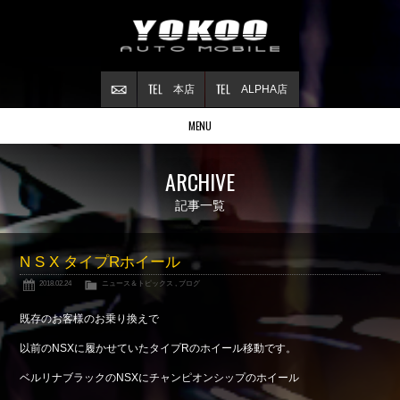
本店
ALPHA店
MENU
Stock list
ARCHIVE
在庫情報
Contract
記事一覧
ご成約情報
About NSX
N S X タイプRホイール
NSXについて
2018.02.24
ニュース＆トピックス
,
ブログ
Reflesh Plan
整備・修理・
カスタム例
既存のお客様のお乗り換えで
Trade in
以前のNSXに履かせていたタイプRのホイール移動です。
買取査定
ベルリナブラックのNSXにチャンピオンシップのホイール
Blog
公式ブログ