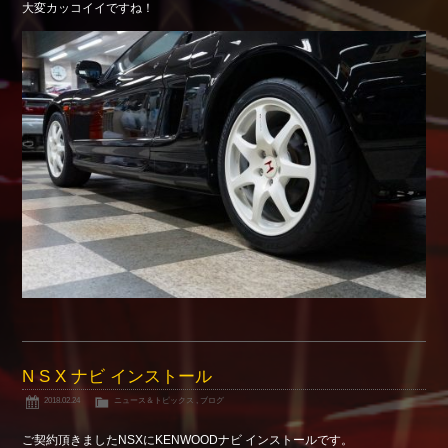
大変カッコイイですね！
Shop info.
店舗紹介
Company
会社概要
N S X ナビ インストール
2018.02.24
ニュース＆トピックス
,
ブログ
ご契約頂きましたNSXにKENWOODナビ インストールです。