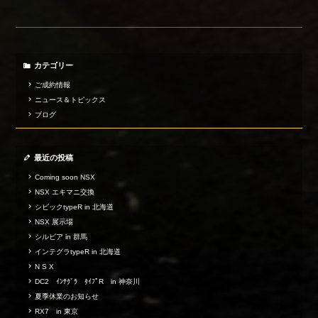
カテゴリー
ご成約情報
ニュース＆トピックス
ブログ
最近の投稿
Coming soon NSX
NSX エキマニ交換
シビックtypeR in 北海道
NSX 展示場
シルビア in 群馬
インテグラtypeR in 北海道
N S X
DC2 ｲﾝﾃｸﾞﾗ ﾀｲﾌﾟR in 神奈川
夏季休業のお知らせ
RX7 in 東京