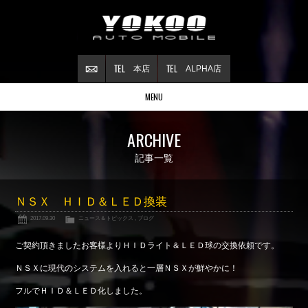
本店
ALPHA店
MENU
Stock list
ARCHIVE
在庫情報
Contract
記事一覧
ご成約情報
About NSX
ＮＳＸ ＨＩＤ＆ＬＥＤ換装
NSXについて
2017.09.30
ニュース＆トピックス
,
ブログ
Reflesh Plan
整備・修理・
カスタム例
ご契約頂きましたお客様よりＨＩＤライト＆ＬＥＤ球の交換依頼です。
Trade in
ＮＳＸに現代のシステムを入れると一層ＮＳＸが鮮やかに！
買取査定
フルでＨＩＤ＆ＬＥＤ化しました。
Blog
公式ブログ