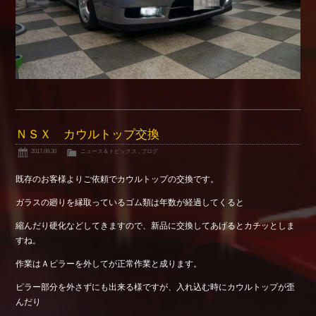
ＮＳＸ カウルトップ交換
2017.09.30
ニュース＆トピックス
,
ブログ
既存のお客様よりご依頼でカウルトップの交換です。
ガラスの廻りを縁取っているゴム類は年数が経過してくると
縮んだり硬化などしてきますので、新品に交換してあげるとカチッとしま
すね。
作業はＡピラーを外してが正常作業と成ります。
ピラー部分を外さずにも出来る様ですが、入れ込む時にカウルトップが歪
んだり