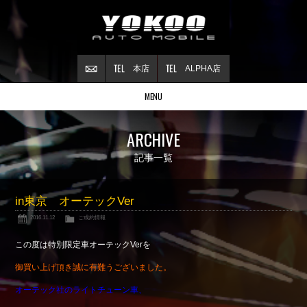
本店
ALPHA店
MENU
Stock list
ARCHIVE
在庫情報
Contract
記事一覧
ご成約情報
About NSX
in東京 オーテックVer
NSXについて
2016.11.12
ご成約情報
Reflesh Plan
整備・修理・
カスタム例
この度は特別限定車オーテックVerを
Trade in
御買い上げ頂き誠に有難うございました。
買取査定
オーテック社のライトチューン車、
Blog
公式ブログ