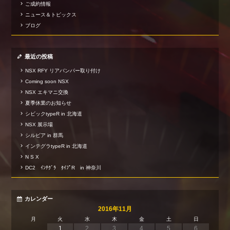
ご成約情報
ニュース＆トピックス
ブログ
最近の投稿
NSX RFY リアバンパー取り付け
Coming soon NSX
NSX エキマニ交換
夏季休業のお知らせ
シビックtypeR in 北海道
NSX 展示場
シルビア in 群馬
インテグラtypeR in 北海道
N S X
DC2 ｲﾝﾃｸﾞﾗ ﾀｲﾌﾟR in 神奈川
カレンダー
2016年11月
月
火
水
木
金
土
日
1
2
3
4
5
6